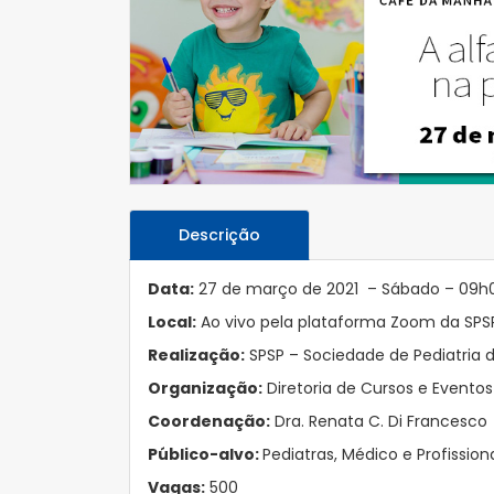
Descrição
Data:
27 de março de 2021 – Sábado – 09h0
Local:
Ao vivo pela plataforma Zoom da SPS
Realizaçã
o:
SPSP – Sociedade de Pediatria 
Organização:
Diretoria de Cursos e Event
Coordena
çã
o:
Dra. Renata C. Di Francesco
Pú
blico-alvo:
Pediatras, Médico e Profissio
Vagas:
500