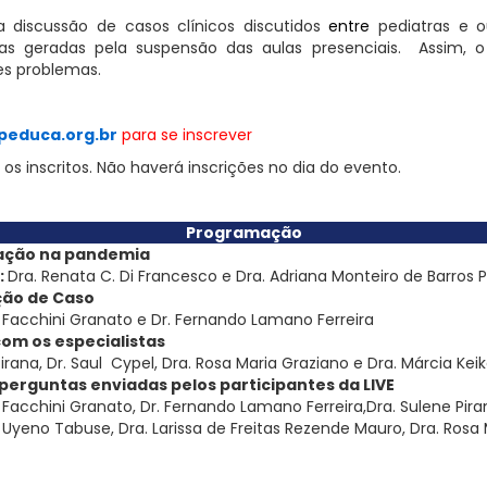
 discussão de casos clínicos discutidos
entre
pediatras e ou
as geradas pela suspensão das aulas presenciais. Assim, o 
es problemas.
0
peduca.org.br
para se inscrever
os inscritos. Não haverá inscrições no dia do evento.
Programação
zação na pandemia
:
Dra. Renata C. Di Francesco e Dra. Adriana Monteiro de Barros P
ão de Caso
 Facchini Granato e Dr. Fernando Lamano Ferreira
om os especiali
s
ta
s
Pirana, Dr. Saul Cypel, Dra. Rosa Maria Graziano e Dra. Márcia K
erguntas enviadas pelos participantes da LIVE
 Facchini Granato, Dr. Fernando Lamano Ferreira,Dra. Sulene Pira
 Uyeno Tabuse, Dra. Larissa de Freitas Rezende Mauro, Dra. Rosa 