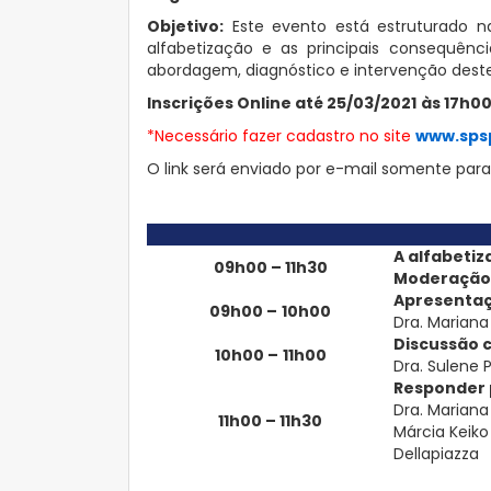
Objetivo:
Este evento está estruturado na
alfabetização e as principais consequênci
abordagem, diagnóstico e intervenção dest
Inscri
ções Online at
é
25/03/202
1
às 17h0
*Necessário fazer cadastro no site
www.sps
O link será enviado por e-mail somente para 
A alfabeti
09h00 – 11h30
Moderação
Apresentaç
0
9
h00
–
10h
00
Dra. Mariana
Discussão c
10h
00
–
11h
00
Dra. Sulene 
Responder p
Dra. Mariana
11h
00
–
11h30
Márcia Keiko
Dellapiazza