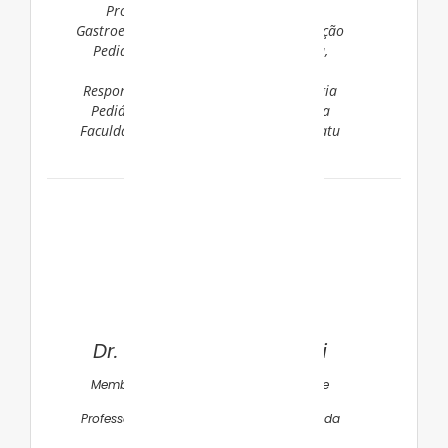
Professora Assistente Doutora da
Gastroenterologia, Hepatologia e Nutrição
Pediátrica da Faculdade de Medicina,
UNESP – Botucatu
Responsável pelo serviço de Hepatologia
Pediátrica do Hospital das Clínicas da
Faculdade de Medicina UNESP – Botucatu
Dr. Paulo Roberto Pachi
Membro do Departamento Científico de
Neonatologia da SPSP
Professor do Departamento de Pediatria da
Santa Casa de São Paulo