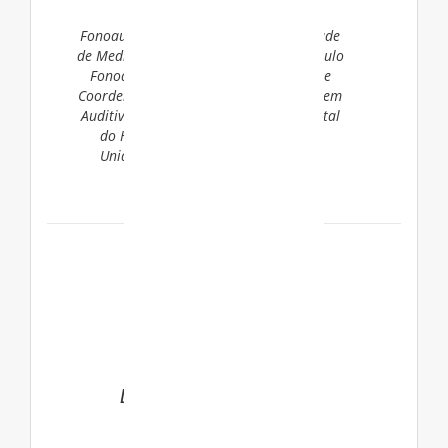
Martins Ribeiro
Fonoaudióloga – Doutora pela Faculdade
de Medicina da Universidade de São Paulo
Fonoaudióloga clínica, Pesquisadora e
Coordenadora dos Programas de Triagem
Auditiva Neonatal e de Disfagia Neonatal
do Hospital São Luiz-Rede D’Or nas
Unidades Star, Anália Franco e São
Caetano?
Dra. Mary de Assis
Carvalho