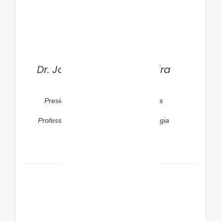
Dr. Jamil Pedro de Siqueira
Caldas
Presidente do DC de Neonatologia da
SPSP
Professor Livre-Docente em Neonatologia
pela UNICAMP
Instrutor do PRN