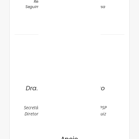
Responsável pelo Ambulatório de
Seguimento de Prematuros da Santa Casa
de São Paulo
Dra. Maria Augusta Bento
Cicaroni Gibelli
Secretária do DC de Neonatologia da SPSP
Diretora Médica da Maternidade São Luiz
Star – Rede D’Or.