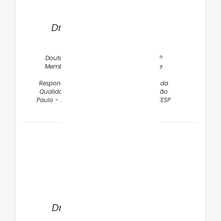
Dra. Marina Carvalho
Moraes Barros
Doutora em Medicina pela EPM/UNIFESP
Membro do Departamento Científico de
Neonatologia da SPSP
Responsável pelo Programa de Melhoria da
Qualidade da UTI Neonatal do Hospital São
Paulo - Hospital Universitário da EPM/UNIFESP
Dra. Flávia Giuli Santi