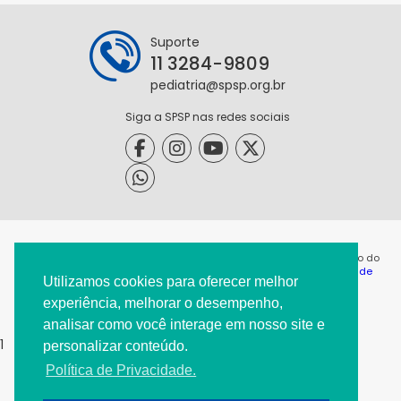
Suporte
11 3284-9809
pediatria@spsp.org.br
Siga a SPSP nas redes sociais
@2021 - Todos os direitos reservados. É permitida a reprodução do
conteúdo desta página desde que citada a origem. |
Política de
Utilizamos cookies para oferecer melhor
Privacidade
|
experiência, melhorar o desempenho,
analisar como você interage em nosso site e
1
personalizar conteúdo.
Política de Privacidade.