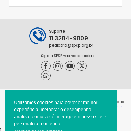
Suporte
11 3284-9809
pediatria@spsp.org.br
Siga a SPSP nas redes sociais
@2021 - Todos os direitos reservados. É permitida a reprodução do
Utilizamos cookies para oferecer melhor
conteúdo desta página desde que citada a origem. |
Política de
experiência, melhorar o desempenho,
Privacidade
|
analisar como você interage em nosso site e
personalizar conteúdo.
1