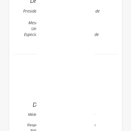
Dra. Louise Cominato
Presidente do Departamento Científico de
Endocrinologia da SPSP
Mestre e Doutora em Pediatria pela
Universidade de São Paulo – USP
Especialista em Pediatria pela Sociedade
Brasileira de Pediatria.
Dra. Rosana Tumas
Médica Pediatra com Área de Atuação em
Nutrologia pela SBP
Responsável pela equipe de Nutrologia do
Instituto da Criança e do Adolescente –