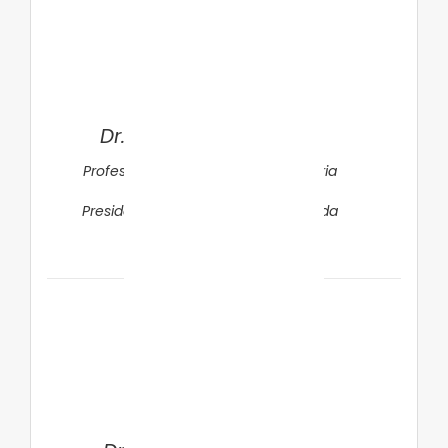
Dr. Rubens Feferbaum
Professor Livre Docente em Pediatria
da FMUSP/SP
Presidente DC Suporte Nutricional da
SBP