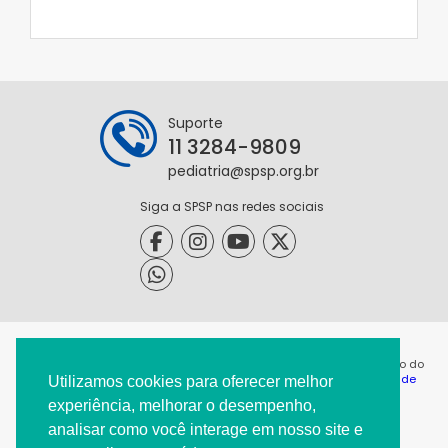
Suporte
11 3284-9809
pediatria@spsp.org.br
Siga a SPSP nas redes sociais
@2021 - Todos os direitos reservados. É permitida a reprodução do
conteúdo desta página desde que citada a origem. |
Política de
Utilizamos cookies para oferecer melhor
Privacidade
|
experiência, melhorar o desempenho,
analisar como você interage em nosso site e