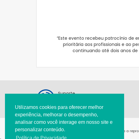
“Este evento recebeu patrocínio de e
prioritária aos profissionais e ao
continuando até dois anos de i
Suporte
11 3284-9809
Utilizamos cookies para oferecer melhor
pediatria@spsp.org.br
experiência, melhorar o desempenho,
analisar como você interage em nosso site e
personalizar conteúdo.
@2021 - Todos os direitos reservados. É permitida a rep
Política de Privacidade.