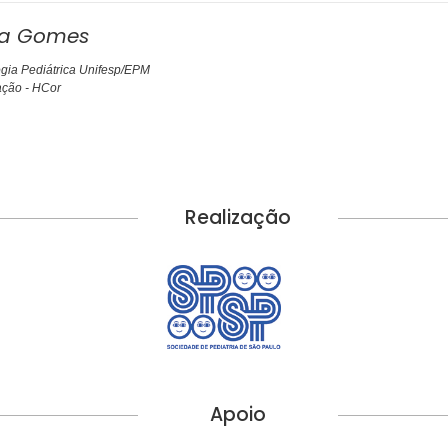
nça Gomes
ogia Pediátrica Unifesp/EPM
ação - HCor
Realização
Apoio