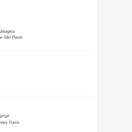
tábagico
de São Paulo
 SPSP
ntes Trans