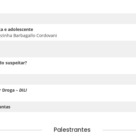
ça e adolescente
rezinha Barbagallo Cordovani
i
do suspeitar?
r Droga –
DILI
untas
Palestrantes