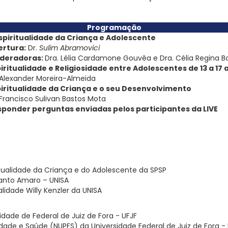
Programação
spiritualidade da Criança e Adolescente
ertura:
Dr.
Sulim Abramovici
deradoras:
Dra. Lélia Cardamone Gouvêa e Dra. Célia Regina Bo
iritualidade e Religiosidade entre Adolescentes de 13 a 17 a
 Alexander Moreira-Almeida
iritualidade da Criança e o seu Desenvolvimento
 Francisco Sulivan Bastos Mota
sponder perguntas enviadas pelos participantes da LIVE
tualidade da Criança e do Adolescente da SPSP
Santo Amaro – UNISA
lidade Willy Kenzler da UNISA
idade de Federal de Juiz de Fora - UFJF
idade e Saúde (NUPES) da Universidade Federal de Juiz de Fora -