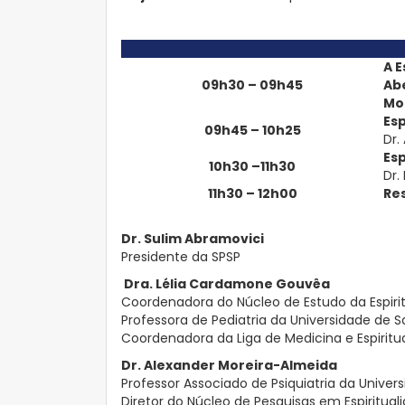
A E
09h30 – 09h45
Ab
Mo
Esp
09h45 – 10h25
Dr.
Esp
10h30 –11h30
Dr.
11h30 – 12h00
Re
Dr. Sulim Abramovici
Presidente da SPSP
Dra. Lélia Cardamone Gouvêa
Coordenadora do Núcleo de Estudo da Espiri
Professora de Pediatria da Universidade de 
Coordenadora da Liga de Medicina e Espiritua
Dr. Alexander Moreira-Almeida
Professor Associado de Psiquiatria da Univers
Diretor do Núcleo de Pesquisas em Espiritual