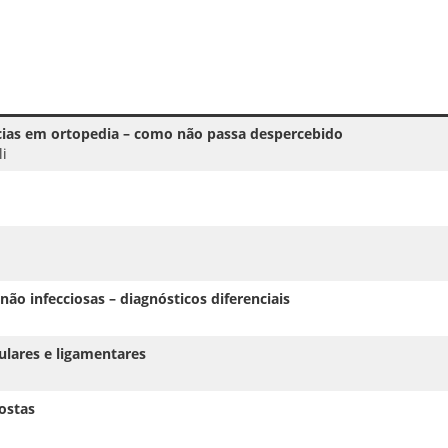
cias em ortopedia – como não passa despercebido
li
o infecciosas – diagnósticos diferenciais
culares e ligamentares
ostas